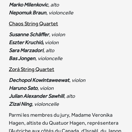
Marko Milenkovic
, alto
Nepomuk Braun
, violoncelle
Chaos String Quartet
Susanne Schäffer
, violon
Eszter Kruchió,
violon
Sara Marzadori
, alto
Bas Jongen
, violoncelle
Zorá String Quartet
Dechopol Kowintaweewat
, violon
Haruno Sato
, violon
Julian Alexander Sawhill
, alto
Zizai Ning
, violoncelle
Parmi les membres du jury, Madame Veronika
Hagen, altiste du Quatuor Hagen, représentera
l’Autriche aux côtés du Canada, d’Israël, du Japon,