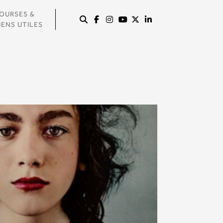
OURSES &
IENS UTILES