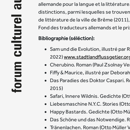
allemande pour la langue et la littérature
distinctions, parmi lesquelles se trouven
de littérature de la ville de Brême (2011
Fond des traducteurs allemands et le pr
Bibliographie (séléction):
Sam und die Evolution, illustré par R
2022)
www.stadtlandflussgetier.or
Cherubino. Roman (Paul Zsolnay Ve
Fiffy & Maurice, illustré par Debor
Das Paradies des Doktor Caspari. R
2015)
Safari, Innere Wildnis. Gedichte (Ot
Liebesmaschine N.Y.C. Stories (Ott
Happy Bastards. Gedichte (Otto Mül
Das Schöne und das Notwendige. Ro
Tränenlachen. Roman (Otto Müller 