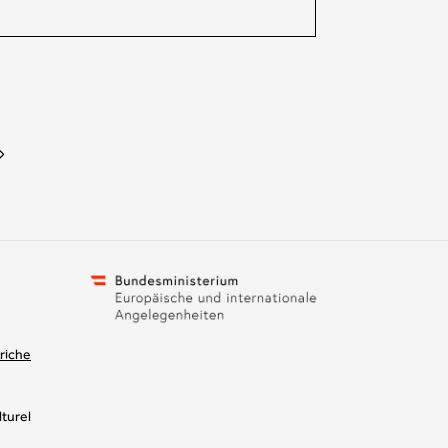
riche
turel