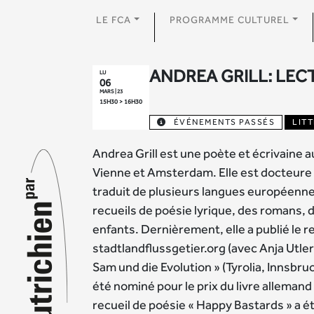
LE FCA
PROGRAMME CULTUREL
ANDREA GRILL: LEC
LU
06
MARS | 23
15H30 > 16H30
ÉVÉNEMENTS PASSÉS
LIT
Andrea Grill est une poète et écrivaine au
Vienne et Amsterdam. Elle est docteure e
traduit de plusieurs langues européennes
recueils de poésie lyrique, des romans, d
enfants. Dernièrement, elle a publié le 
stadtlandflussgetier.org (avec Anja Utler)
Sam und die Evolution » (Tyrolia, Innsbru
été nominé pour le prix du livre alleman
recueil de poésie « Happy Bastards » a