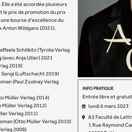
. Elle a été accordée plusieurs
t le prix de promotion du prix
), une bourse d’excellence du
ix Anton Wildgans (2021).
affaela Schöbitz (Tyrolia Verlag
g
(avec Anja Utler) 2021
rlag 2019)
ah Sengl (Luftschacht 2019)
oman (Paul Zsolnay Verlag
INFO PRATIQUE
Entrée libre et gratui
to Müller Verlag 2014)
o Müller Verlag 2012)
lundi 6 mars 2023
ler Verlag 2011)
A3 Faculté de Lettr
man (Otto Müller Verlag 2010)
1 Rue Raymond Ca
Verlag 2008)