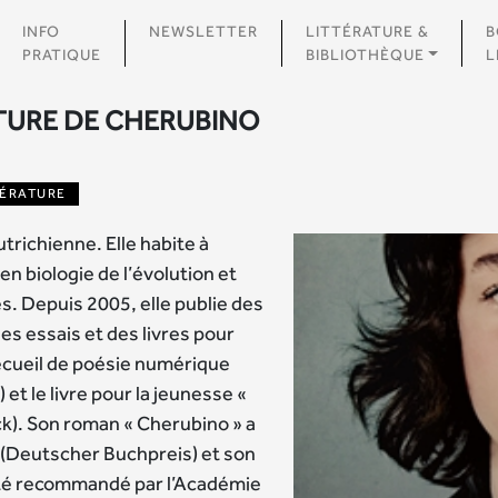
INFO
NEWSLETTER
LITTÉRATURE &
B
PRATIQUE
BIBLIOTHÈQUE
L
TURE DE CHERUBINO
TÉRATURE
trichienne. Elle habite à
n biologie de l’évolution et
. Depuis 2005, elle publie des
es essais et des livres pour
recueil de poésie numérique
 et le livre pour la jeunesse «
ck). Son roman « Cherubino » a
d (Deutscher Buchpreis) et son
 été recommandé par l’Académie