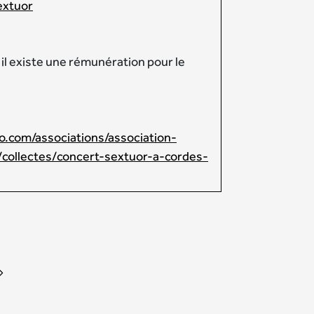
extuor
 il existe une rémunération pour le
o.com/associations/association-
/collectes/concert-sextuor-a-cordes-