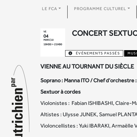
LE FCA
PROGRAMME CULTUREL
CONCERT SEXTU
VE
04
MARS | 22
19H30 > 21H00
ÉVÉNEMENTS PASSÉS
MUS
VIENNE AU TOURNANT DU SIÈCLE
Soprano : Manna ITO / Chef d’orchestre
Sextuor à cordes
Violonistes : Fabian ISHIBASHI, Claire
Altistes : Ulysse JUNEK, Samuel PLAN
Violoncellistes : Yuki IBARAKI, Armaëll