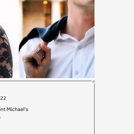
022
int Michael's
u