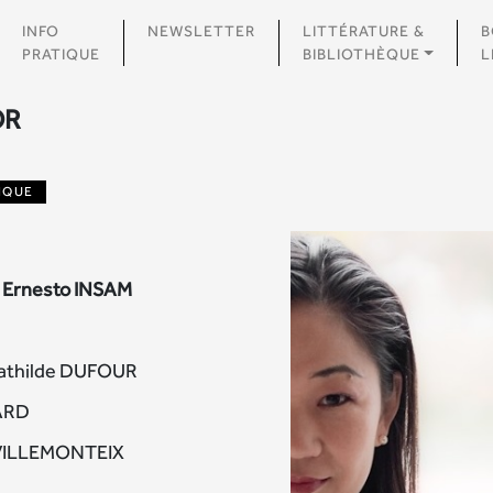
INFO
NEWSLETTER
LITTÉRATURE &
B
PRATIQUE
BIBLIOTHÈQUE
L
OR
IQUE
 : Ernesto INSAM
-Mathilde DUFOUR
TARD
e VILLEMONTEIX