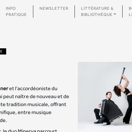
INFO
NEWSLETTER
LITTÉRATURE &
B
PRATIQUE
BIBLIOTHÈQUE
L
UE
sner
et l’accordéoniste du
i peut naître de nouveau et de
te tradition musicale, offrant
nifique, entre musique
rde.
c
, le duo Minerva parcourt