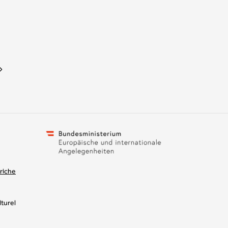
riche
turel