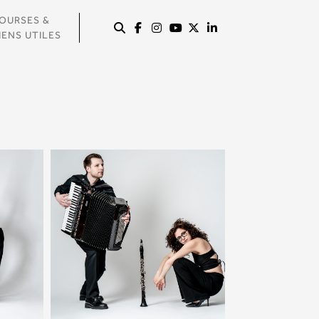
OURSES &
IENS UTILES