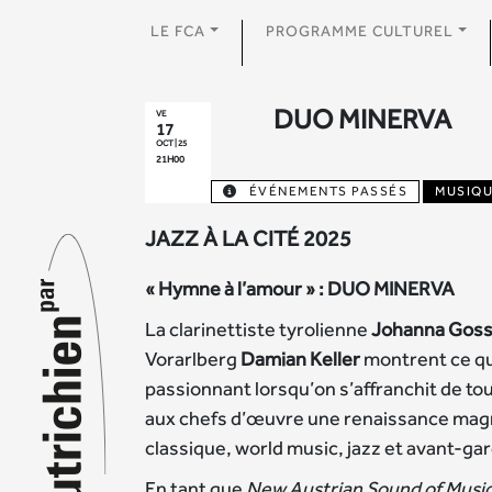
LE FCA
PROGRAMME CULTUREL
DUO MINERVA
VE
17
OCT | 25
21H00
ÉVÉNEMENTS PASSÉS
MUSIQ
JAZZ À LA CITÉ 2025
« Hymne à l’amour » : DUO MINERVA
La clarinettiste tyrolienne
Johanna Gos
Vorarlberg
Damian Keller
montrent ce qu
passionnant lorsqu’on s’affranchit de tou
aux chefs d’œuvre une renaissance mag
classique, world music, jazz et avant-ga
En tant que
New Austrian Sound of Musi