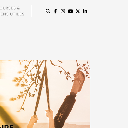
OURSES &
IENS UTILES