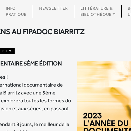
INFO
NEWSLETTER
LITTÉRATURE &
B
PRATIQUE
BIBLIOTHÈQUE
L
ENS AU FIPADOC BIARRITZ
FILM
ENTAIRE 5ÈME ÉDITION
es !
ernational documentaire de
 à Biarritz avec une 5ème
 explorera toutes les formes du
vision et aux séries, en passant
ndant 8 jours, le meilleur de la