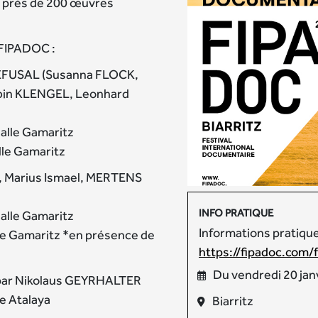
ec près de 200 œuvres
 FIPADOC :
EFUSAL (Susanna FLOCK,
obin KLENGEL, Leonhard
salle Gamaritz
lle Gamaritz
 Marius Ismael, MERTENS
INFO PRATIQUE
salle Gamaritz
Informations pratiques
alle Gamaritz *en présence de
https://fipadoc.com/f
Du vendredi 20 jan
 par Nikolaus GEYRHALTER
le Atalaya
Biarritz