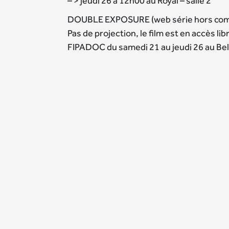
– > jeudi 26 à 12h00 au Royal – salle 2
DOUBLE EXPOSURE (web série hors com
Pas de projection, le film est en accès li
FIPADOC du samedi 21 au jeudi 26 au Be