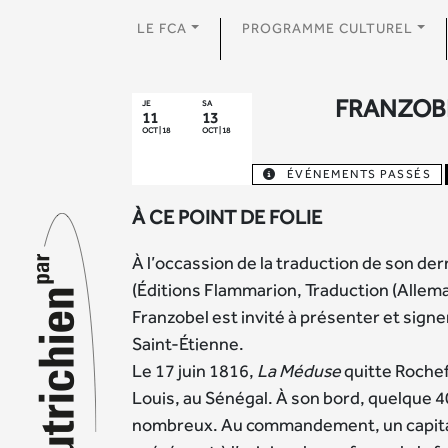
LE FCA
PROGRAMME CULTUREL
FRANZOB
JE
SA
11
13
OCT | 18
OCT | 18
ÉVÉNEMENTS PASSÉS
À CE POINT DE FOLIE
À l’occassion de la traduction de son derni
(Éditions Flammarion, Traduction (Allema
Franzobel est invité à présenter et signe
Saint-Étienne.
Le 17 juin 1816,
La Méduse
quitte Rochef
Louis, au Sénégal. À son bord, quelque 
nombreux. Au commandement, un capita