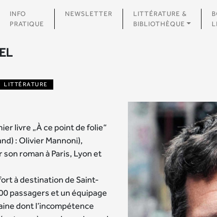
INFO
NEWSLETTER
LITTÉRATURE &
B
PRATIQUE
BIBLIOTHÈQUE
L
EL
LITTÉRATURE
er livre „À ce point de folie“
nd) : Olivier Mannoni),
r son roman à Paris, Lyon et
ort à destination de Saint-
400 passagers et un équipage
ine dont l’incompétence