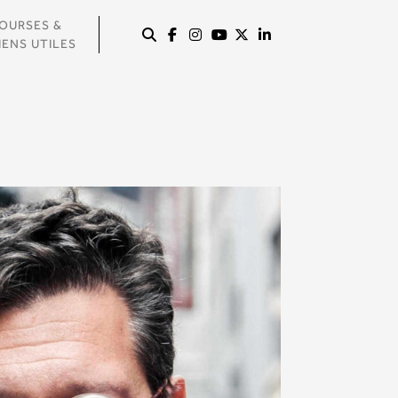
OURSES &
IENS UTILES