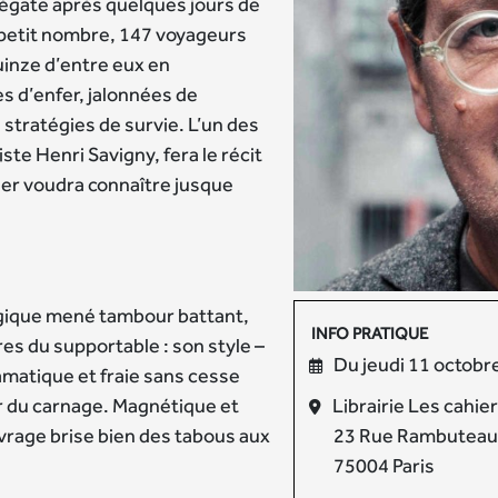
frégate après quelques jours de
petit nombre, 147 voyageurs
inze d’entre eux en
s d’enfer, jalonnées de
stratégies de survie. L’un des
te Henri Savigny, fera le récit
ier voudra connaître jusque
gique mené tambour battant,
INFO PRATIQUE
res du supportable : son style –
Du jeudi 11 octobr
ramatique et fraie sans cesse
Librairie Les cahie
r du carnage. Magnétique et
23 Rue Rambuteau
uvrage brise bien des tabous aux
75004 Paris