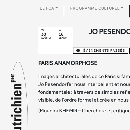
LE FCA
PROGRAMME CULTUREL
JO PESEND
VE
LU
30
16
AOÛT | 19
SEP | 19
ÉVÉNEMENTS PASSÉS
PARIS ANAMORPHOSE
Images architecturales de ce Paris si fam
Jo Pesendorfer nous interpellent et nou
fondamentale : à travers de simples reflet
visible, de l’ordre formel et crée en nous
(Mounira KHEMIR – Chercheur et critique