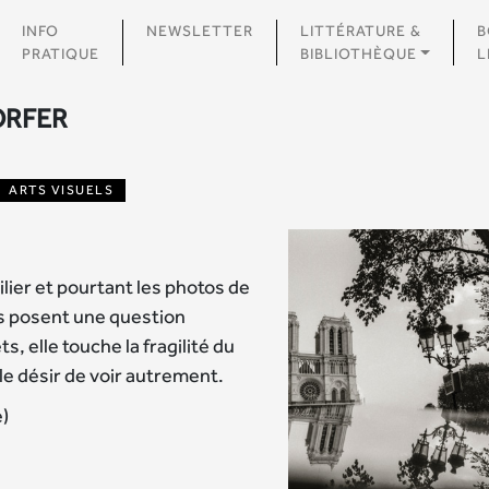
INFO
NEWSLETTER
LITTÉRATURE &
B
PRATIQUE
BIBLIOTHÈQUE
L
ORFER
ARTS VISUELS
ilier et pourtant les photos de
s posent une question
s, elle touche la fragilité du
 le désir de voir autrement.
)