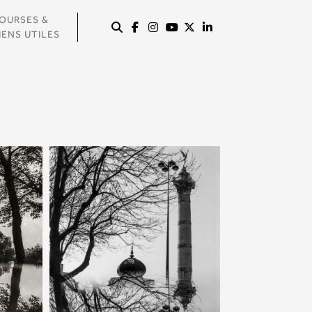
OURSES &
IENS UTILES