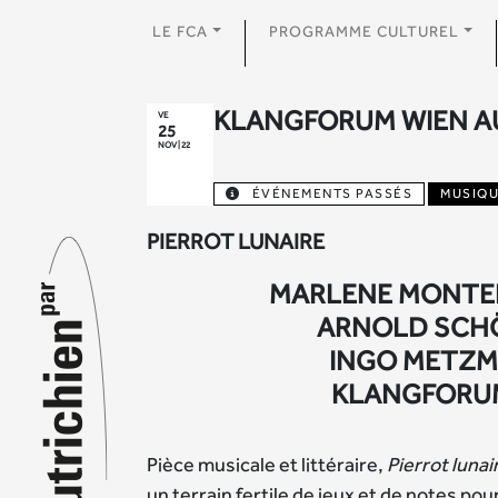
LE FCA
PROGRAMME CULTUREL
KLANGFORUM WIEN AU
VE
25
NOV | 22
ÉVÉNEMENTS PASSÉS
MUSIQ
PIERROT LUNAIRE
MARLENE MONTEI
ARNOLD SCH
INGO METZ
KLANGFORU
Pièce musicale et littéraire,
Pierrot lunai
un terrain fertile de jeux et de notes po