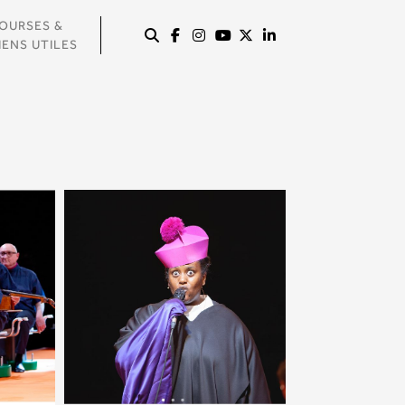
OURSES &
IENS UTILES