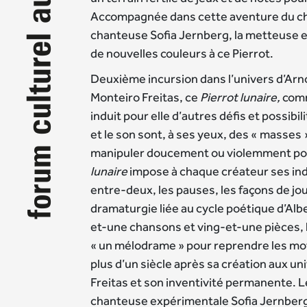
Accompagnée dans cette aventure du ch
chanteuse Sofia Jernberg, la metteuse 
de nouvelles couleurs à ce Pierrot.
Deuxième incursion dans l’univers d’Ar
Monteiro Freitas, ce
Pierrot lunaire,
com
induit pour elle d’autres défis et possibil
et le son sont, à ses yeux, des « masses 
manipuler doucement ou violemment pou
lunaire
impose à chaque créateur ses indi
entre-deux, les pauses, les façons de jou
dramaturgie liée au cycle poétique d’Al
et-une chansons et ving-et-une pièces,
« un mélodrame » pour reprendre les mot
plus d’un siècle après sa création aux u
Freitas et son inventivité permanente. L
chanteuse expérimentale Sofia Jernber