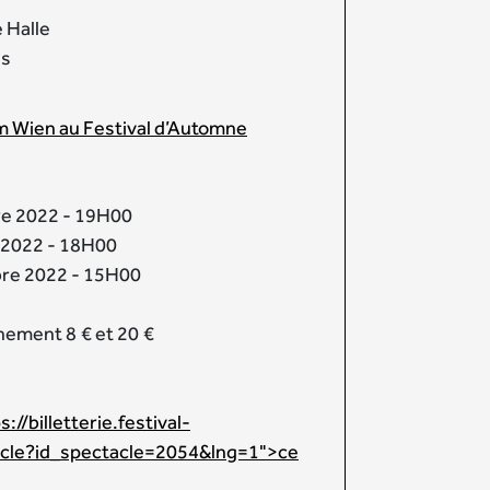
e Halle
ès
 Wien au Festival d’Automne
e 2022 - 19H00
 2022 - 18H00
re 2022 - 15H00
nnement 8 € et 20 €
//billetterie.festival-
cle?id_spectacle=2054&lng=1">ce