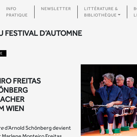
INFO
NEWSLETTER
LITTÉRATURE &
B
PRATIQUE
BIBLIOTHÈQUE
L
 FESTIVAL D’AUTOMNE
UE
RO FREITAS
ÖNBERG
MACHER
M WIEN
re
d’Arnold Schönberg devient
ur Marlene Monteiro Freitas.