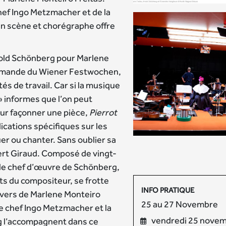
ef Ingo Metzmacher et de la
en scène et chorégraphe offre
nold Schönberg pour Marlene
mande du Wiener Festwochen,
ités de travail. Car si la musique
» informes que l’on peut
r façonner une pièce,
Pierrot
cations spécifiques sur les
er ou chanter. Sans oublier sa
bert Giraud. Composé de vingt-
 le chef d’œuvre de Schönberg,
s du compositeur, se frotte
INFO PRATIQUE
nivers de Marlene Monteiro
25 au 27 Novembre
e chef Ingo Metzmacher et la
vendredi 25 nove
g l’accompagnent dans ce