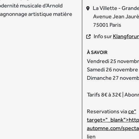
dernité musicale d’Arnold
La Villette - Grand
pagnonnage artistique matière
Avenue Jean Jaur
75001 Paris
Info sur
Klangforum
À SAVOIR
Vendredi 25 novembr
Samedi 26 novembre
Dimanche 27 novemb
Tarifs 8€ à 32€ | Abo
Reservations via
ce"
target="_blank">https:
automne.com/specta
lien