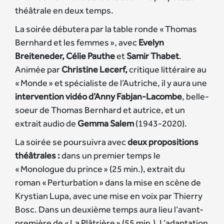
théâtrale en deux temps.
La soirée débutera par la table ronde « Thomas
Bernhard et les femmes », avec
Evelyn
Breiteneder, Célie Pauthe
et
Samir Thabet
.
Animée par
Christine Lecerf,
critique littéraire au
« Monde » et spécialiste de l’Autriche, il y aura une
intervention vidéo d’Anny Fabjan-Lacombe
, belle-
soeur de Thomas Bernhard et autrice, et un
extrait audio de
Gemma Salem
(1943-2020).
La soirée se poursuivra avec
deux propositions
théâtrales :
dans un premier temps le
« Monologue du prince » (25 min.), extrait du
roman « Perturbation » dans la mise en scène de
Krystian Lupa, avec une mise en voix par Thierry
Bosc. Dans un deuxième temps aura lieu l’avant-
première de « La Plâtrière » (55 min.). L’adaptation