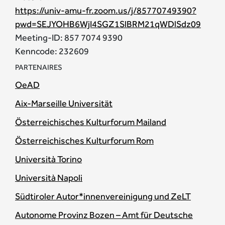
https://univ-amu-fr.zoom.us/j/85770749390?
pwd=SEJYOHB6WjI4SGZ1SlBRM21qWDlSdz09
Meeting-ID: 857 7074 9390
Kenncode: 232609
PARTENAIRES
OeAD
Aix-Marseille Universität
Österreichisches Kulturforum Mailand
Österreichisches Kulturforum Rom
Università Torino
Università Napoli
Südtiroler Autor*innenvereinigung und ZeLT
Autonome Provinz Bozen – Amt für Deutsche