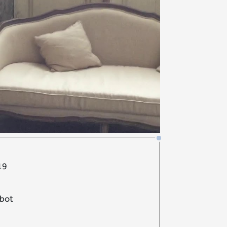
19
bot