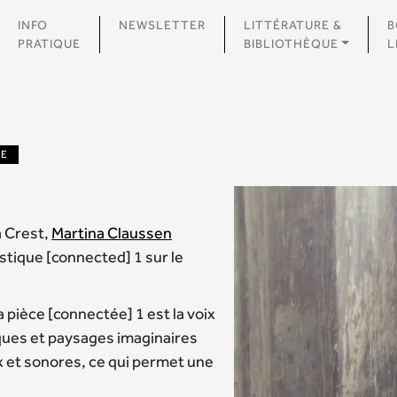
INFO
NEWSLETTER
LITTÉRATURE &
B
PRATIQUE
BIBLIOTHÈQUE
L
N
UE
à Crest,
Martina Claussen
tique [connected] 1 sur le
 pièce [connectée] 1 est la voix
ues et paysages imaginaires
x et sonores, ce qui permet une