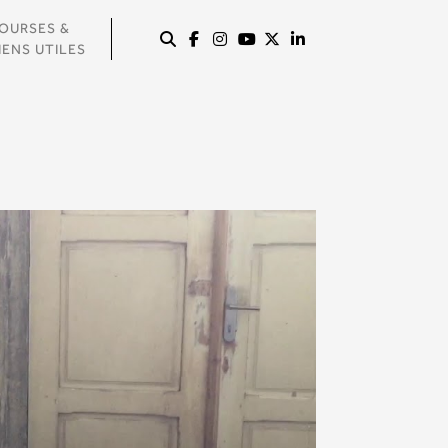
OURSES &
IENS UTILES