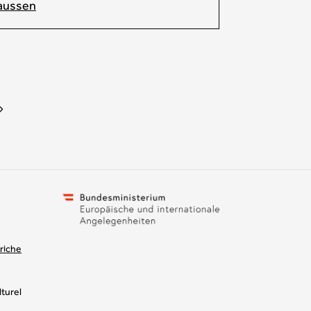
laussen
riche
turel