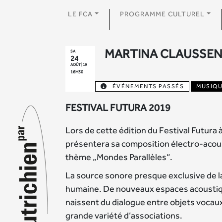
LE FCA
PROGRAMME CULTUREL
MARTINA CLAUSSE
SA
24
AOÛT | 19
16H30
ÉVÉNEMENTS PASSÉS
MUSIQ
FESTIVAL FUTURA 2019
Lors de cette édition du Festival Futura 
présentera sa composition électro-acous
thème „Mondes Parallèles“.
La source sonore presque exclusive de la
humaine. De nouveaux espaces acoustiq
naissent du dialogue entre objets vocau
grande variété d’associations.