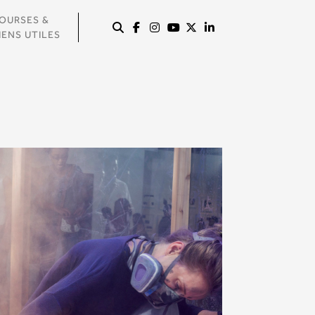
OURSES &
IENS UTILES