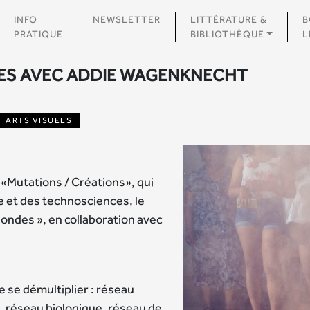
INFO
NEWSLETTER
LITTÉRATURE &
B
PRATIQUE
BIBLIOTHÈQUE
L
S AVEC ADDIE WAGENKNECHT
ARTS VISUELS
 «Mutations / Créations», qui
ue et des technosciences, le
ndes », en collaboration avec
 se démultiplier : réseau
 réseau biologique, réseau de