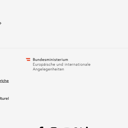
riche
turel