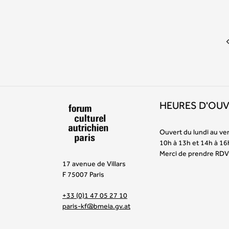
HEURES D'OU
Ouvert du lundi au ve
10h à 13h et 14h à 16
Merci de prendre RDV
17 avenue de Villars
F 75007 Paris
+33 (0)1 47 05 27 10
paris-kf@bmeia.gv.at