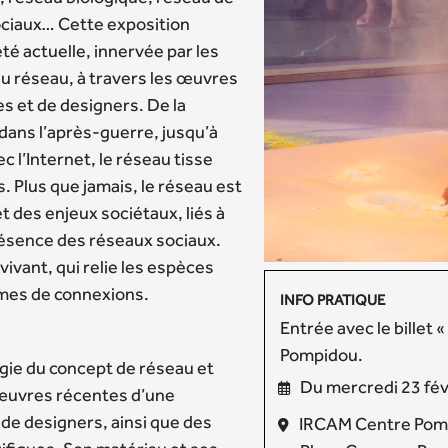
ociaux… Cette exposition
été actuelle, innervée par les
du réseau, à travers les œuvres
es et de designers. De la
 dans l’après-guerre, jusqu’à
 l’Internet, le réseau tisse
s. Plus que jamais, le réseau est
 des enjeux sociétaux, liés à
résence des réseaux sociaux.
vivant, qui relie les espèces
rmes de connexions.
INFO PRATIQUE
Entrée avec le billet
Pompidou.
gie du concept de réseau et
Du mercredi 23 févr
 œuvres récentes d’une
 de designers, ainsi que des
IRCAM Centre Pom