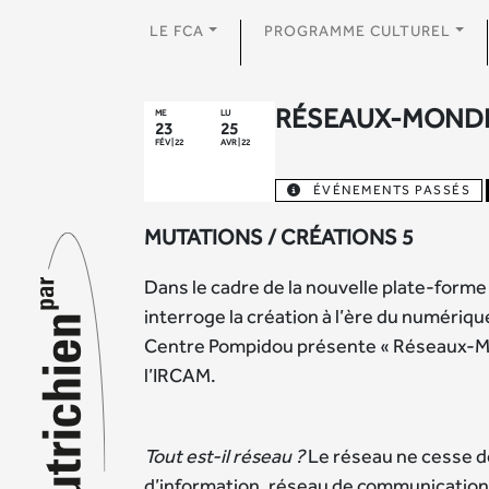
LE FCA
PROGRAMME CULTUREL
RÉSEAUX-MONDE
ME
LU
23
25
FÉV | 22
AVR | 22
ÉVÉNEMENTS PASSÉS
MUTATIONS / CRÉATIONS 5
Dans le cadre de la nouvelle plate-forme
interroge la création à l’ère du numériq
Centre Pompidou présente « Réseaux-Mo
l’IRCAM.
Tout est-il réseau ?
Le réseau ne cesse de
d’information, réseau de communication,