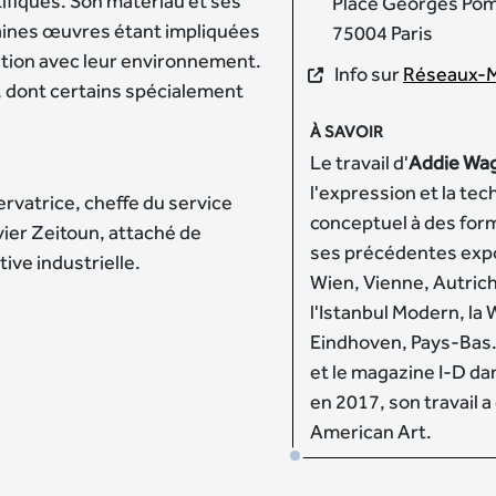
ifiques. Son matériau et ses
Place Georges Po
ines œuvres étant impliquées
75004 Paris
ction avec leur environnement.
Info sur
Réseaux-M
, dont certains spécialement
À SAVOIR
Le travail d'
Addie Wa
l'expression et la tec
ervatrice, cheffe du service
conceptuel à des form
vier Zeitoun, attaché de
ses précédentes expo
ive industrielle.
Wien, Vienne, Autriche
l'Istanbul Modern, la
Eindhoven, Pays-Bas. 
et le magazine I-D dan
en 2017, son travail 
American Art.