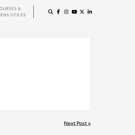
OURSES &
IENS UTILES
Next Post »