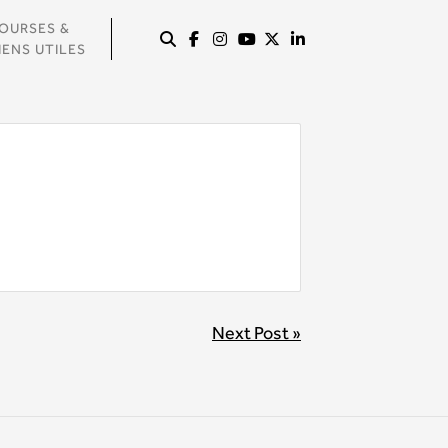
OURSES &
IENS UTILES
Next Post »