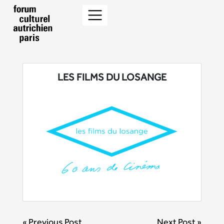
LES FILMS DU LOSANGE
BEITRAGSNAVIGATION
« Previous Post
Next Post »