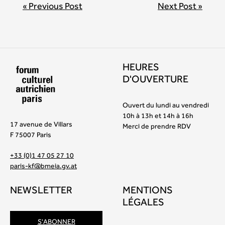
BEITRAGSNAVIGATION
« Previous Post
Next Post »
HEURES
D'OUVERTURE
Ouvert du lundi au vendredi
10h à 13h et 14h à 16h
17 avenue de Villars
Merci de prendre RDV
F 75007 Paris
+33 (0)1 47 05 27 10
paris-kf@bmeia.gv.at
NEWSLETTER
MENTIONS
LÉGALES
S'ABONNER