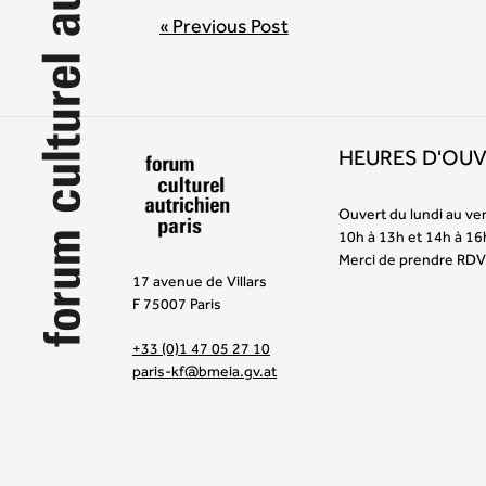
BEITRAGSNAVIGATION
« Previous Post
HEURES D'OU
Ouvert du lundi au ve
10h à 13h et 14h à 16
Merci de prendre RDV
17 avenue de Villars
F 75007 Paris
+33 (0)1 47 05 27 10
paris-kf@bmeia.gv.at