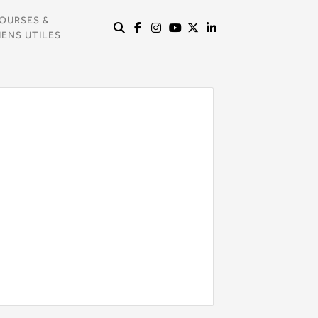
OURSES &
IENS UTILES