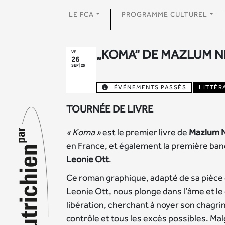
LE FCA
PROGRAMME CULTUREL
„KOMA“ DE MAZLUM N
VE
26
SEP | 25
ÉVÉNEMENTS PASSÉS
LITTÉR
TOURNÉE DE LIVRE
« Koma »
est le premier livre de
Mazlum N
en France, et également la première band
Leonie Ott
.
Ce roman graphique, adapté de sa pièce
Leonie Ott, nous plonge dans l’âme et l
libération, cherchant à noyer son chagrin
contrôle et tous les excès possibles. Mal