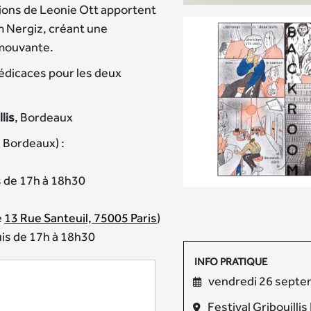
ations de Leonie Ott apportent
 Nergiz, créant une
émouvante.
dédicaces pour les deux
lis
, Bordeaux
 Bordeaux) :
s de 17h à 18h30
e
13 Rue Santeuil, 75005 Paris
)
uis de 17h à 18h30
INFO PRATIQUE
vendredi 26 sept
Festival Gribouilli