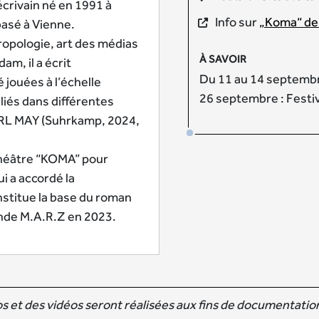
crivain né en 1991 à
Info sur
„Koma“ de
 basé à Vienne.
ropologie, art des médias
À SAVOIR
am, il a écrit
Du 11 au 14 septembre
 jouées à l’échelle
26 septembre : Festiv
liés dans différentes
 KARL MAY (Suhrkamp, 2024,
 théâtre “KOMA” pour
i a accordé la
stitue la base du roman
ande M.A.R.Z en 2023.
 et des vidéos seront réalisées aux fins de documentation 