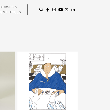
OURSES &
IENS UTILES