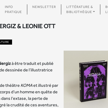
INFO
NEWSLETTER
LITTÉRATURE &
B
PRATIQUE
BIBLIOTHÈQUE
L
ERGIZ & LEONIE OTT
ATURE
ergiz
à être traduit et publié
e dessinée de l’illustratrice
 de théâtre
KOMA
et illustré par
e corps d’un homme en quête de
 dans l’extase, la perte de
gré la crudité de ces aventures,