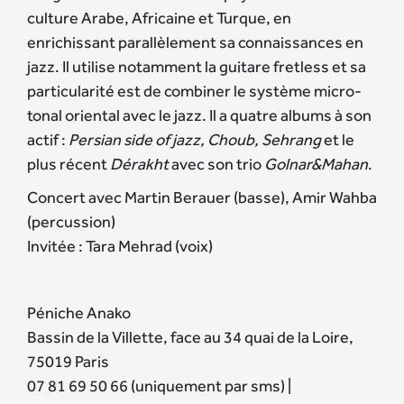
culture Arabe, Africaine et Turque, en
enrichissant parallèlement sa connaissances en
jazz. Il utilise notamment la guitare fretless et sa
particularité est de combiner le système micro-
tonal oriental avec le jazz. Il a quatre albums à son
actif :
Persian side of jazz, Choub,
Sehrang
et le
plus récent
Dérakht
avec son trio
Golnar&Mahan
.
Concert avec Martin Berauer (basse), Amir Wahba
(percussion)
Invitée : Tara Mehrad (voix)
Péniche Anako
Bassin de la Villette, face au 34 quai de la Loire,
75019 Paris
07 81 69 50 66 (uniquement par sms) |